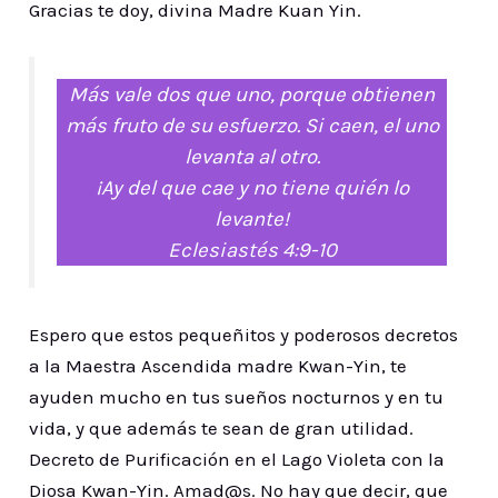
Gracias te doy, divina Madre Kuan Yin.
Más vale dos que uno, porque obtienen
más fruto de su esfuerzo. Si caen, el uno
levanta al otro.
¡Ay del que cae y no tiene quién lo
levante!
Eclesiastés 4:9-10
Espero que estos pequeñitos y poderosos decretos
a la Maestra Ascendida madre Kwan-Yin, te
ayuden mucho en tus sueños nocturnos y en tu
vida, y que además te sean de gran utilidad.
Decreto de Purificación en el Lago Violeta con la
Diosa Kwan-Yin. Amad@s. No hay que decir, que