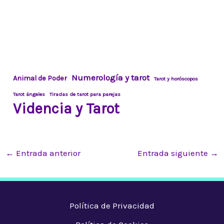
Numerología y tarot
Animal de Poder
Tarot y horóscopos
Tarot ángeles
Tiradas de tarot para parejas
Videncia y Tarot
Navegación
←
Entrada anterior
Entrada siguiente
→
de
entradas
Política de Privacidad