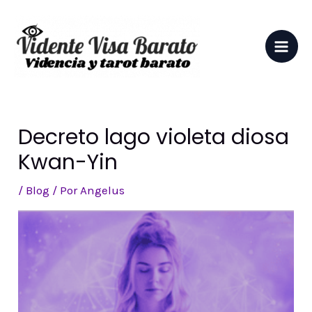
Ir
al
contenido
Mai
Men
Decreto lago violeta diosa
Kwan-Yin
/
Blog
/ Por
Angelus